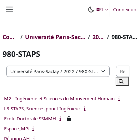
Passer au contenu principal
Connexion
Panneau latéral
Cours
Université Paris-Saclay
2022
980-STAPS
980-STAPS
Rech
Catégories de cours
Recherc
M2 - Ingénierie et Sciences du Mouvement Humain
L3 STAPS, Sciences pour l'Ingénieur
Ecole Doctorale SSMMH
Espace_MG
Réunion AH