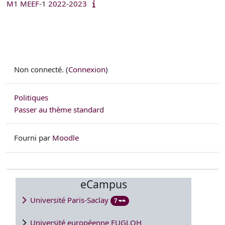
M1 MEEF-1 2022-2023
Non connecté. (
Connexion
)
Politiques
Passer au thème standard
Fourni par
Moodle
eCampus
Université Paris-Saclay
7
Université européenne EUGLOH