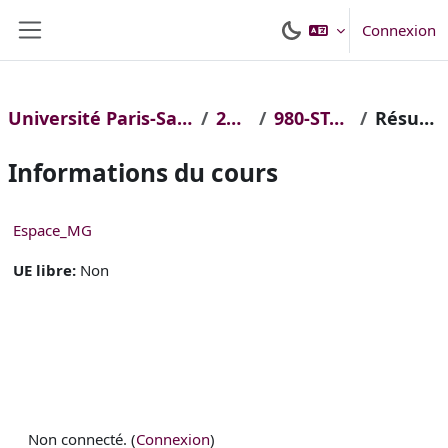
Passer au contenu principal
Connexion
Panneau latéral
Université Paris-Saclay
2022
980-STAPS
Résumé
Informations du cours
Espace_MG
UE libre
:
Non
Non connecté. (
Connexion
)