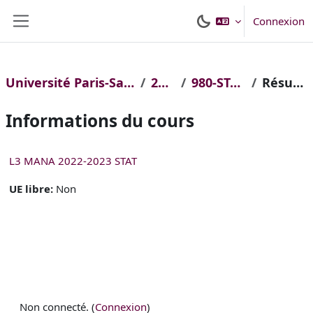
Passer au contenu principal
Connexion
Panneau latéral
Université Paris-Saclay
2022
980-STAPS
Résumé
Informations du cours
L3 MANA 2022-2023 STAT
UE libre
:
Non
Non connecté. (
Connexion
)