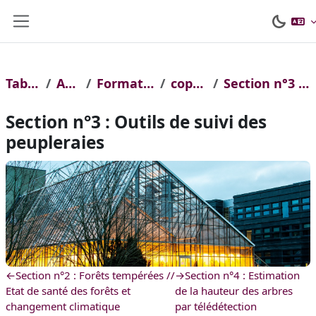
Passer au contenu principal
Panneau latéral
Tableau de bord
AgroParisTech
Formations continues courtes
copernicus et forets
Section n°3 : Outils de suivi des peupleraies
Section n°3 : Outils de suivi des
peupleraies
Résumé de section
←
Section n°2 : Forêts tempérées //
→
Section n°4 : Estimation
Etat de santé des forêts et
de la hauteur des arbres
changement climatique
par télédétection