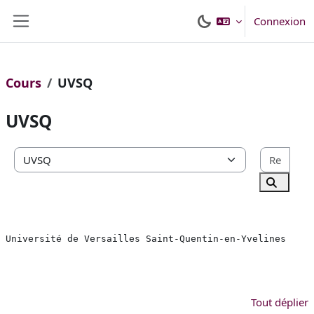
Passer au contenu principal
Connexion
Panneau latéral
Cours
UVSQ
UVSQ
Rech
Catégories de cours
Recherc
Université de Versailles Saint-Quentin-en-Yvelines
Tout déplier