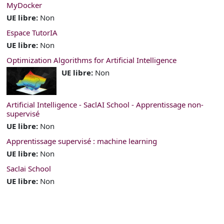
MyDocker
UE libre
:
Non
Espace TutorIA
UE libre
:
Non
Optimization Algorithms for Artificial Intelligence
UE libre
:
Non
Artificial Intelligence - SaclAI School - Apprentissage non-
supervisé
UE libre
:
Non
Apprentissage supervisé : machine learning
UE libre
:
Non
Saclai School
UE libre
:
Non