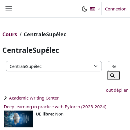
Passer au contenu principal
Connexion
Panneau latéral
Cours
CentraleSupélec
CentraleSupélec
Rech
Catégories de cours
Recherc
Tout déplier
Academic Writing Center
Deep learning in practice with Pytorch (2023-2024)
UE libre
:
Non